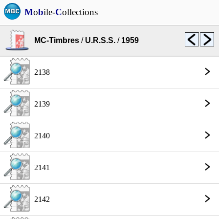
M
o
b
ile-
C
ollections
MC-Timbres
/
U.R.S.S.
/
1959
2138
2139
2140
2141
2142