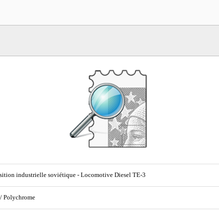
ition industrielle soviétique - Locomotive Diesel TE-3
 / Polychrome