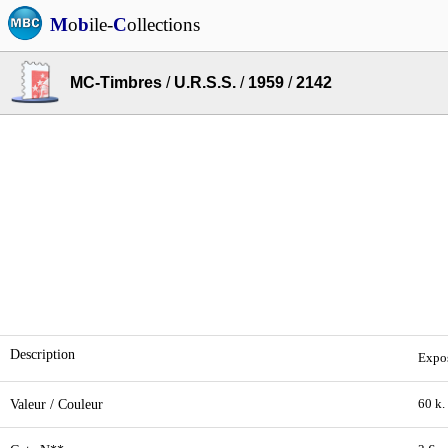
M
o
b
ile-
C
ollections
MC-Timbres
/
U.R.S.S.
/
1959
/
2142
Description
Expos
Valeur / Couleur
60 k.