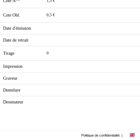
Cote N**
1,5 €
Cote Obl.
0,5 €
Date d'émission
Date de retrait
Tirage
0
Impression
Graveur
Dentelure
Dessinateur
Politique de confidentialité
|