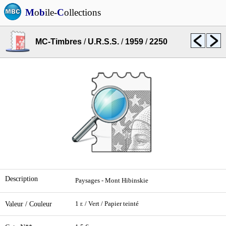
M
o
b
ile-
C
ollections
MC-Timbres
/
U.R.S.S.
/
1959
/
2250
Description
Paysages - Mont Hibinskie
Valeur / Couleur
1 r. / Vert / Papier teinté