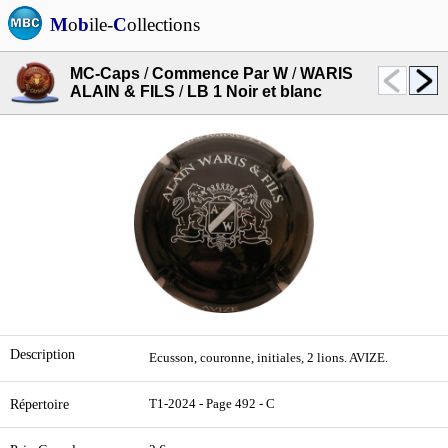
M
o
b
ile-
C
ollections
MC-Caps
/
Commence Par W
/
WARIS
ALAIN & FILS
/
LB 1 Noir et blanc
Description
Ecusson, couronne, initiales, 2 lions. AVIZE.
Répertoire
T1-2024 - Page 492 - C