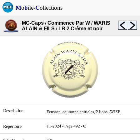
M
o
b
ile-
C
ollections
MC-Caps
/
Commence Par W
/
WARIS
ALAIN & FILS
/
LB 2 Crème et noir
Description
Ecusson, couronne, initiales, 2 lions. AVIZE.
Répertoire
T1-2024 - Page 492 - C