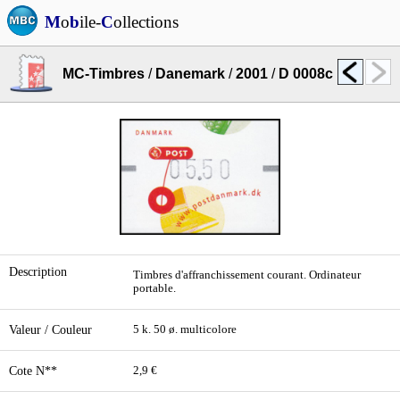
M
o
b
ile-
C
ollections
MC-Timbres
/
Danemark
/
2001
/
D 0008c
Description
Timbres d'affranchissement courant. Ordinateur
portable.
Valeur / Couleur
5 k. 50 ø. multicolore
Cote N**
2,9 €