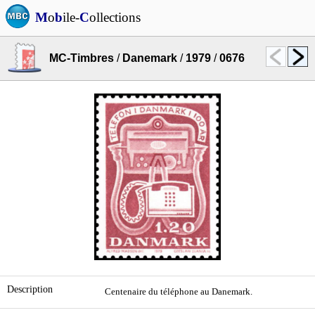
M
o
b
ile-
C
ollections
MC-Timbres
/
Danemark
/
1979
/
0676
Description
Centenaire du téléphone au Danemark.