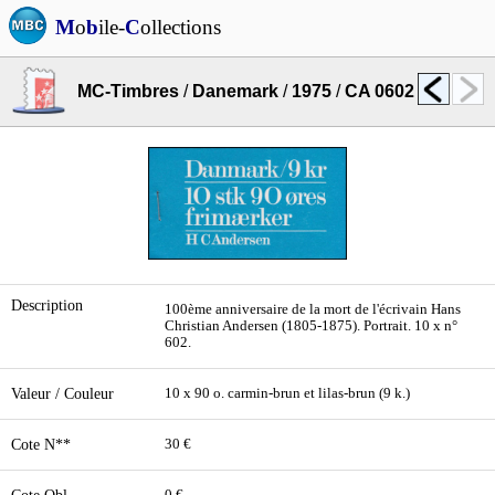
M
o
b
ile-
C
ollections
MC-Timbres
/
Danemark
/
1975
/
CA 0602
Description
100ème anniversaire de la mort de l'écrivain Hans
Christian Andersen (1805-1875). Portrait. 10 x n°
602.
Valeur / Couleur
10 x 90 o. carmin-brun et lilas-brun (9 k.)
Cote N**
30 €