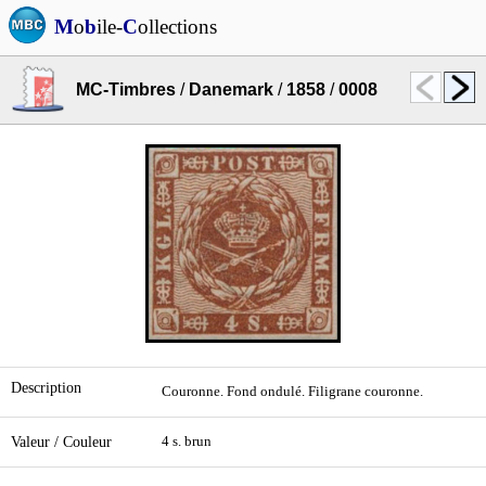
M
o
b
ile-
C
ollections
MC-Timbres
/
Danemark
/
1858
/
0008
Description
Couronne. Fond ondulé. Filigrane couronne.
Valeur / Couleur
4 s. brun