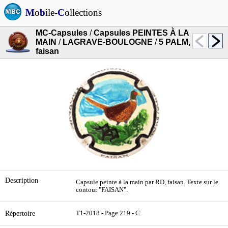
M
o
b
ile-
C
ollections
MC-Capsules
/
Capsules PEINTES À LA
MAIN
/
LAGRAVE-BOULOGNE
/
5 PALM,
faisan
Description
Capsule peinte à la main par RD, faisan. Texte sur le
contour "FAISAN".
Répertoire
T1-2018 - Page 219 - C