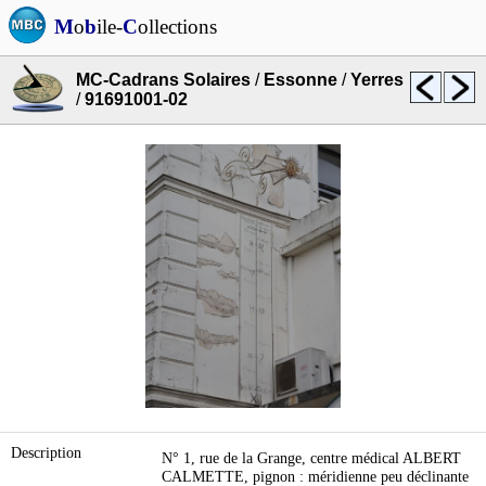
M
o
b
ile-
C
ollections
MC-Cadrans Solaires
/
Essonne
/
Yerres
/
91691001-02
Description
N° 1, rue de la Grange, centre médical ALBERT
CALMETTE, pignon : méridienne peu déclinante