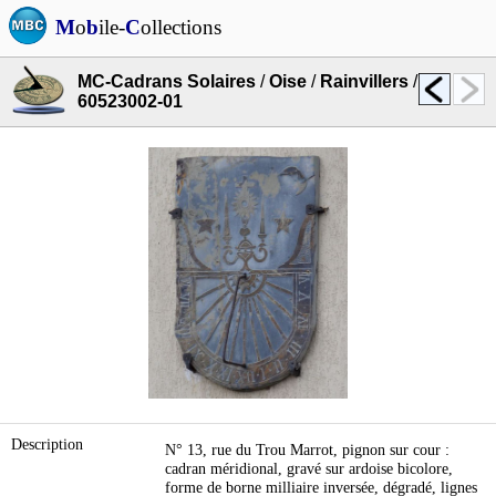
M
o
b
ile-
C
ollections
MC-Cadrans Solaires
/
Oise
/
Rainvillers
/
60523002-01
Description
N° 13, rue du Trou Marrot, pignon sur cour :
cadran méridional, gravé sur ardoise bicolore,
forme de borne milliaire inversée, dégradé, lignes