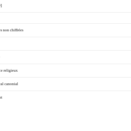
]
s non chiffrées
e
ce religieux
cal canonial
nt