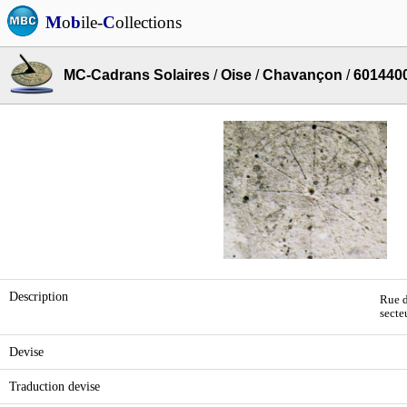
M
o
b
ile-
C
ollections
MC-Cadrans Solaires
/
Oise
/
Chavançon
/
601440
Description
Rue d
secte
Devise
Traduction devise