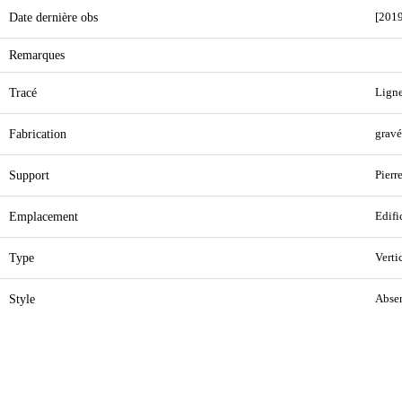
Date dernière obs
[2019
Remarques
Tracé
Ligne
Fabrication
gravé
Support
Pierr
Emplacement
Edifi
Type
Verti
Style
Abse