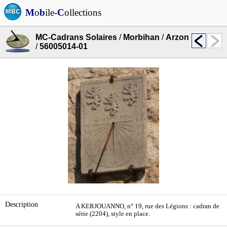
M
o
b
ile-
C
ollections
MC-Cadrans Solaires
/
Morbihan
/
Arzon
/
56005014-01
Description
A KERJOUANNO, n° 19, rue des Légions : cadran de
série (2204), style en place.