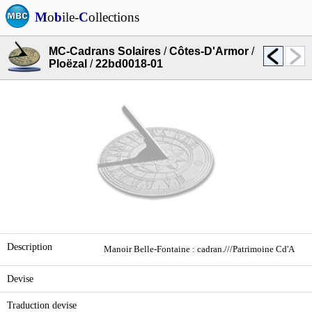
M
o
b
ile-
C
ollections
MC-Cadrans Solaires
/
Côtes-D'Armor
/
Ploëzal
/
22bd0018-01
Description
Manoir Belle-Fontaine : cadran.///Patrimoine Cd'A
Devise
Traduction devise