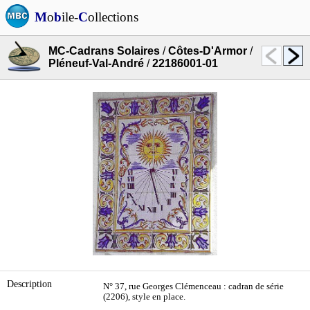
M
o
b
ile-
C
ollections
MC-Cadrans Solaires
/
Côtes-D'Armor
/
Pléneuf-Val-André
/
22186001-01
Description
N° 37, rue Georges Clémenceau : cadran de série
(2206), style en place.