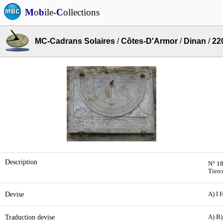
M
o
b
ile-
C
ollections
MC-Cadrans Solaires
/
Côtes-D'Armor
/
Dinan
/
22
Description
N° 18
Tierc
Devise
A) I
Traduction devise
A) B)