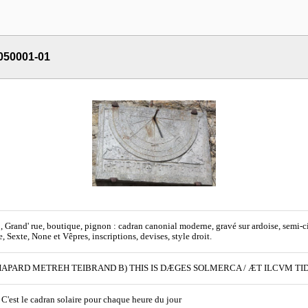
050001-01
, Grand' rue, boutique, pignon : cadran canonial moderne, gravé sur ardoise, semi-ci
e, Sexte, None et Vêpres, inscriptions, devises, style droit.
 HAPARD METREH TEIBRAND B) THIS IS DÆGES SOLMERCA / ÆT ILCVM TI
 C'est le cadran solaire pour chaque heure du jour