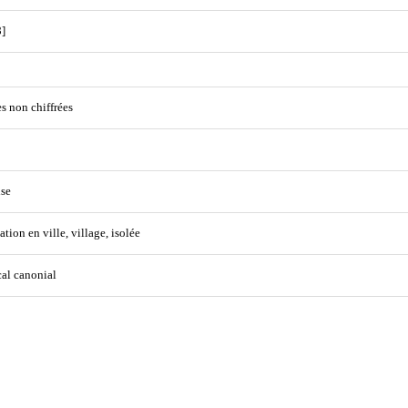
]
s non chiffrées
se
ation en ville, village, isolée
cal canonial