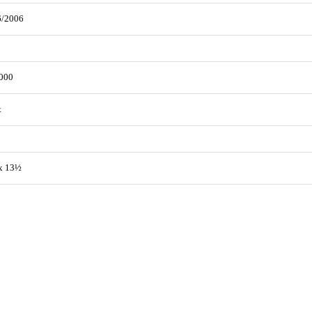
6/2006
000
t
x 13½