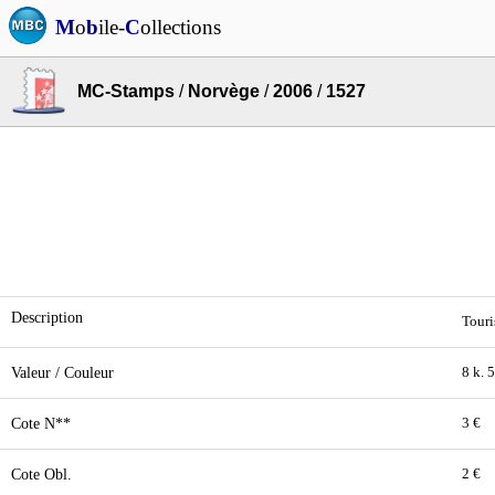
M
o
b
ile-
C
ollections
MC-Stamps
/
Norvège
/
2006
/
1527
Description
Touri
Valeur / Couleur
8 k. 
Cote N**
3 €
Cote Obl.
2 €