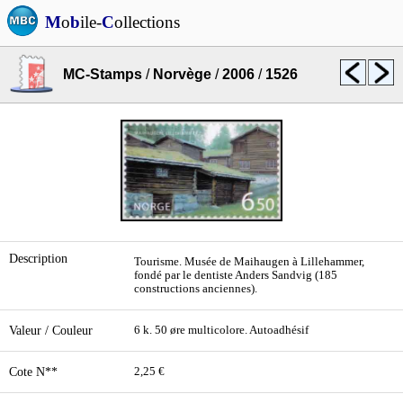
M
o
b
ile-
C
ollections
MC-Stamps
/
Norvège
/
2006
/
1526
Description
Tourisme. Musée de Maihaugen à Lillehammer,
fondé par le dentiste Anders Sandvig (185
constructions anciennes).
Valeur / Couleur
6 k. 50 øre multicolore. Autoadhésif
Cote N**
2,25 €