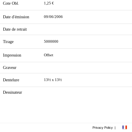
Cote Obl.
1,25 €
Date d'émission
09/06/2006
Date de retrait
Tirage
5000000
Impression
Offset
Graveur
Dentelure
13½ x 13½
Dessinateur
Privacy Policy
|