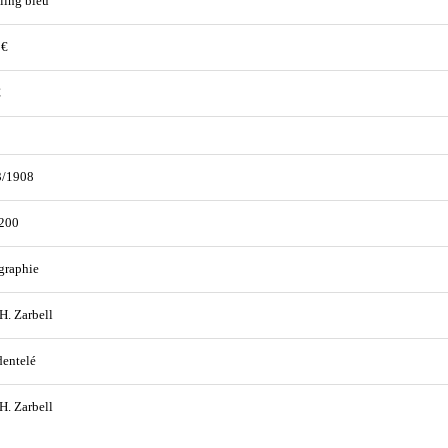
lling bleu
 €
€
3/1908
200
graphie
 H. Zarbell
entelé
 H. Zarbell