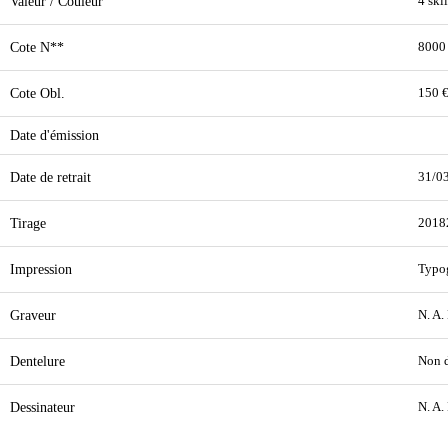
Valeur / Couleur
4 ski
Cote N**
8000
Cote Obl.
150 
Date d'émission
Date de retrait
31/0
Tirage
2018
Impression
Typo
Graveur
N. A.
Dentelure
Non d
Dessinateur
N. A.