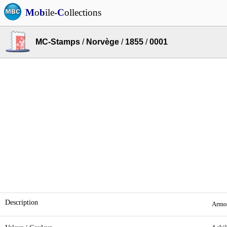
M
o
b
ile-
C
ollections
MC-Stamps
/
Norvège
/
1855
/
0001
Description
Armoi