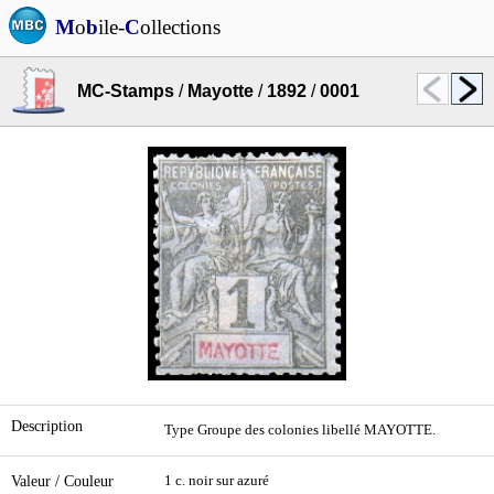
M
o
b
ile-
C
ollections
MC-Stamps
/
Mayotte
/
1892
/
0001
Description
Type Groupe des colonies libellé MAYOTTE.
Valeur / Couleur
1 c. noir sur azuré