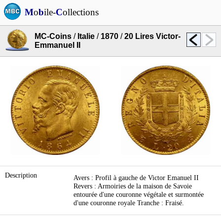
M
o
b
ile-
C
ollections
MC-Coins
/
Italie
/
1870
/
20 Lires Victor-
Emmanuel II
Description
Avers : Profil à gauche de Victor Emanuel II
Revers : Armoiries de la maison de Savoie
entourée d'une couronne végétale et surmontée
d'une couronne royale Tranche : Fraisé.