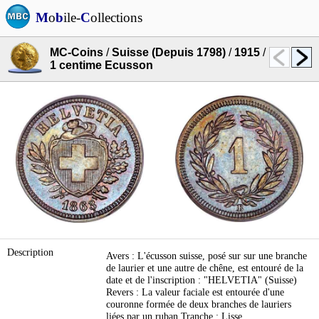
M
o
b
ile-
C
ollections
MC-Coins
/
Suisse (Depuis 1798)
/
1915
/
1 centime Ecusson
Description
Avers : L'écusson suisse, posé sur sur une branche
de laurier et une autre de chêne, est entouré de la
date et de l'inscription : "HELVETIA" (Suisse)
Revers : La valeur faciale est entourée d'une
couronne formée de deux branches de lauriers
liées par un ruban Tranche : Lisse