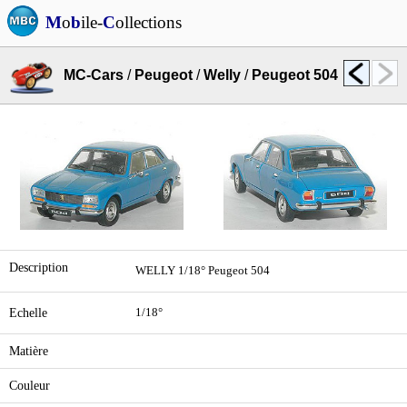
M
o
b
ile-
C
ollections
MC-Cars
/
Peugeot
/
Welly
/
Peugeot 504
Description
WELLY 1/18° Peugeot 504
Echelle
1/18°
Matière
Couleur