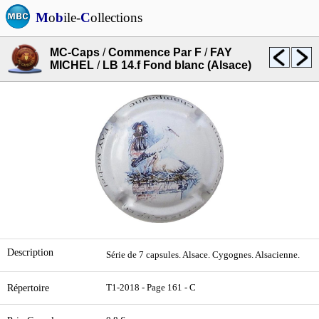
M
o
b
ile-
C
ollections
MC-Caps
/
Commence Par F
/
FAY
MICHEL
/
LB 14.f Fond blanc (Alsace)
Description
Série de 7 capsules. Alsace. Cygognes. Alsacienne.
Répertoire
T1-2018 - Page 161 - C