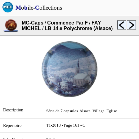
M
o
b
ile-
C
ollections
MC-Caps
/
Commence Par F
/
FAY
MICHEL
/
LB 14.e Polychrome (Alsace)
Description
Série de 7 capsules. Alsace. Village. Eglise.
Répertoire
T1-2018 - Page 161 - C