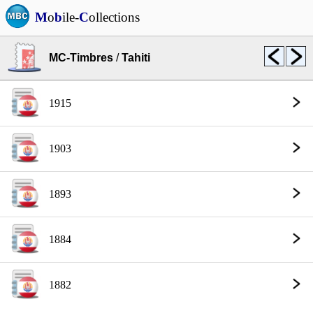
M
o
b
ile-
C
ollections
MC-Timbres
/
Tahiti
1915
1903
1893
1884
1882