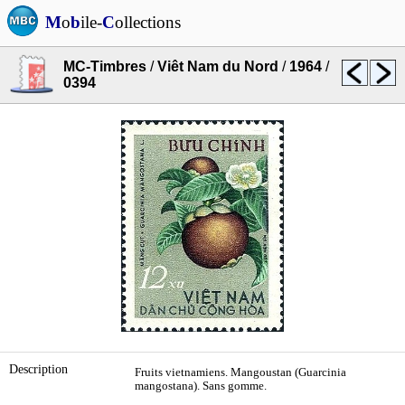
M
o
b
ile-
C
ollections
MC-Timbres
/
Viêt Nam du Nord
/
1964
/
0394
Description
Fruits vietnamiens. Mangoustan (Guarcinia
mangostana). Sans gomme.