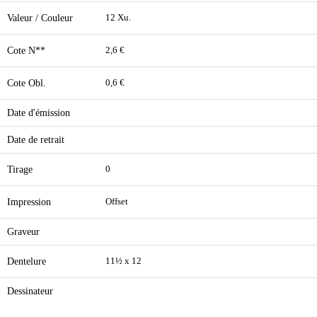
Valeur / Couleur
12 Xu.
Cote N**
2,6 €
Cote Obl.
0,6 €
Date d'émission
Date de retrait
Tirage
0
Impression
Offset
Graveur
Dentelure
11½ x 12
Dessinateur