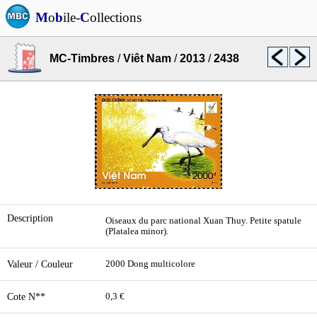
M
o
b
ile-
C
ollections
MC-Timbres
/
Viêt Nam
/
2013
/
2438
Description
Oiseaux du parc national Xuan Thuy. Petite spatule
(Platalea minor).
Valeur / Couleur
2000 Dong multicolore
Cote N**
0,3 €