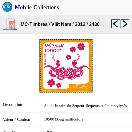
M
o
b
ile-
C
ollections
MC-Timbres
/
Viêt Nam
/
2012
/
2430
Description
Année lunaire du Serpent. Serpents et fleurs stylysés.
Valeur / Couleur
10500 Dong multicolore