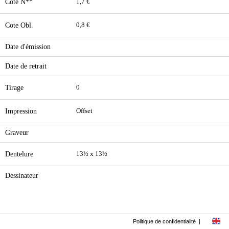
Cote N**
1,7 €
Cote Obl.
0,8 €
Date d'émission
Date de retrait
Tirage
0
Impression
Offset
Graveur
Dentelure
13½ x 13½
Dessinateur
Politique de confidentialité
|