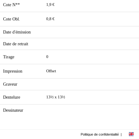
Cote N**
1,9 €
Cote Obl.
0,8 €
Date d'émission
Date de retrait
Tirage
0
Impression
Offset
Graveur
Dentelure
13½ x 13½
Dessinateur
Politique de confidentialité
|