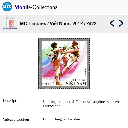
M
o
b
ile-
C
ollections
MC-Timbres
/
Viêt Nam
/
2012
/
2422
Description
Sportifs pratiquant différentes disciplines sportives.
Taekwondo.
Valeur / Couleur
12000 Dong multicolore