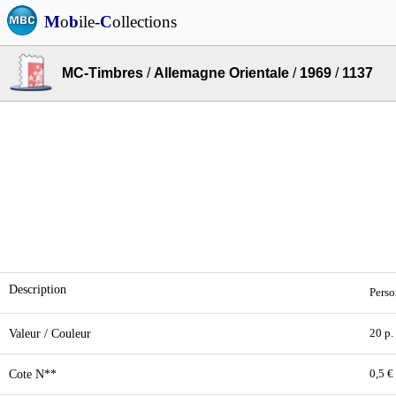
M
o
b
ile-
C
ollections
MC-Timbres
/
Allemagne Orientale
/
1969
/
1137
Description
Perso
Valeur / Couleur
20 p.
Cote N**
0,5 €