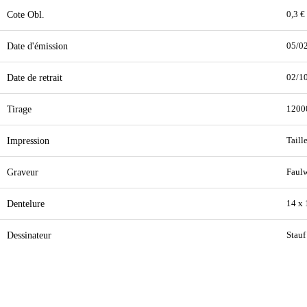
Cote Obl.
0,3 €
Date d'émission
05/0
Date de retrait
02/1
Tirage
1200
Impression
Taill
Graveur
Faulw
Dentelure
14 x 
Dessinateur
Stauf