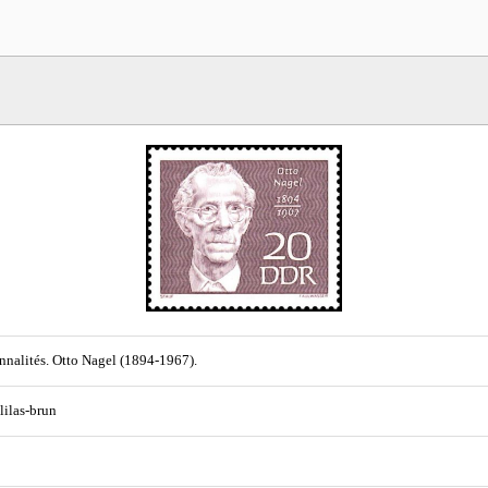
nnalités. Otto Nagel (1894-1967).
 lilas-brun