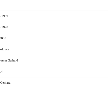
2/1969
0/1990
0000
e-douce
asser Gerhard
14
 Gerhard