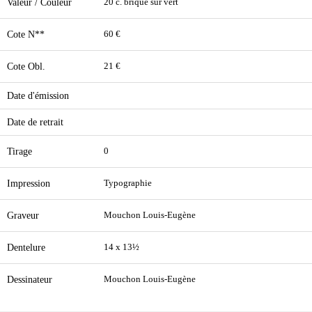
Valeur / Couleur
20 c. brique sur vert
Cote N**
60 €
Cote Obl.
21 €
Date d'émission
Date de retrait
Tirage
0
Impression
Typographie
Graveur
Mouchon Louis-Eugène
Dentelure
14 x 13½
Dessinateur
Mouchon Louis-Eugène