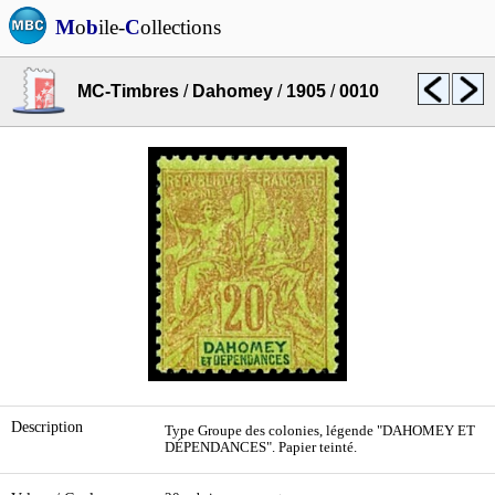
M
o
b
ile-
C
ollections
MC-Timbres
/
Dahomey
/
1905
/
0010
Description
Type Groupe des colonies, légende "DAHOMEY ET
DÉPENDANCES". Papier teinté.