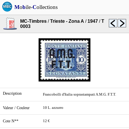
M
o
b
ile-
C
ollections
MC-Timbres
/
Trieste - Zona A
/
1947
/
T
0003
Description
Francobolli d'Italia soprastampati A.M.G. F.T.T.
Valeur / Couleur
10 L. azzurro
Cote N**
12 €