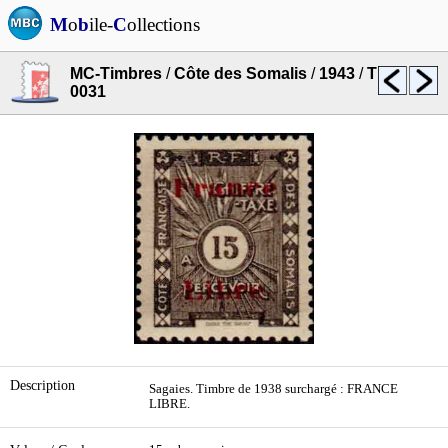
M
o
b
ile-
C
ollections
MC-Timbres
/
Côte des Somalis
/
1943
/
T
0031
Description
Sagaies. Timbre de 1938 surchargé : FRANCE
LIBRE.