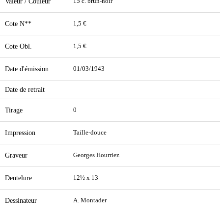
Valeur / Couleur
15 c. brun-noir
Cote N**
1,5 €
Cote Obl.
1,5 €
Date d'émission
01/03/1943
Date de retrait
Tirage
0
Impression
Taille-douce
Graveur
Georges Hourriez
Dentelure
12½ x 13
Dessinateur
A. Montader