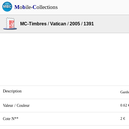
M
o
b
ile-
C
ollections
MC-Timbres
/
Vatican
/
2005
/
1391
Description
Garde
Valeur / Couleur
0.62 
Cote N**
2 €