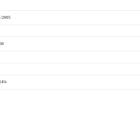
1/2005
00
 14¼