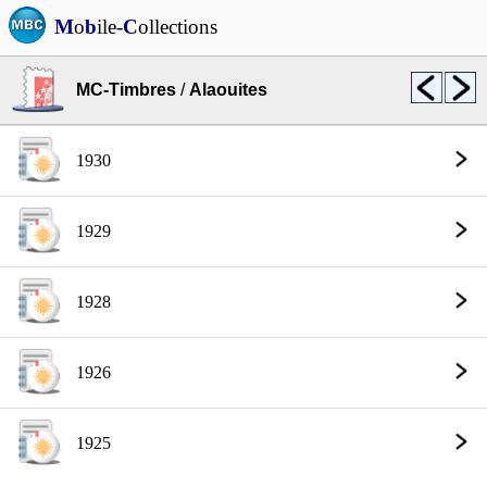
M
o
b
ile-
C
ollections
MC-Timbres
/
Alaouites
1930
1929
1928
1926
1925