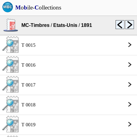
M
o
b
ile-
C
ollections
MC-Timbres
/
Etats-Unis
/
1891
T 0015
T 0016
T 0017
T 0018
T 0019