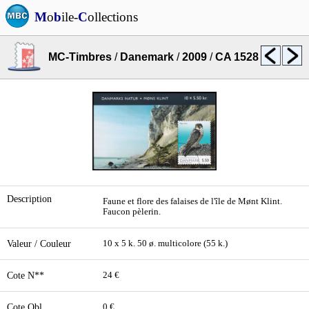
M
o
b
ile-
C
ollections
MC-Timbres
/
Danemark
/
2009
/
CA 1528
Description
Faune et flore des falaises de l'île de Mønt Klint.
Faucon pèlerin.
Valeur / Couleur
10 x 5 k. 50 ø. multicolore (55 k.)
Cote N**
24 €
Cote Obl.
0 €