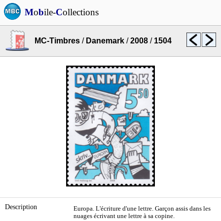
M
o
b
ile-
C
ollections
MC-Timbres
/
Danemark
/
2008
/
1504
Description
Europa. L'écriture d'une lettre. Garçon assis dans les
nuages écrivant une lettre à sa copine.