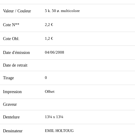
Valeur / Couleur
5 k. 50 ø. multicolore
Cote N**
2,2 €
Cote Obl.
1,2 €
Date d'émission
04/06/2008
Date de retrait
Tirage
0
Impression
Offset
Graveur
Dentelure
13¼ x 13¼
Dessinateur
EMIL HOLTOUG