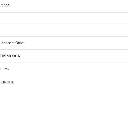
1/2005
e-douce et Offset
TIN MÖRCK
x 12¼
 LINDHE