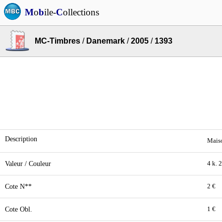
M
o
b
ile-
C
ollections
MC-Timbres
/
Danemark
/
2005
/
1393
Description
Maiso
Valeur / Couleur
4 k. 
Cote N**
2 €
Cote Obl.
1 €