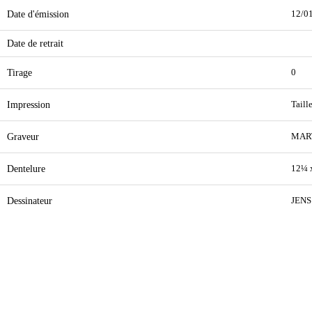
Date d'émission
12/0
Date de retrait
Tirage
0
Impression
Taill
Graveur
MAR
Dentelure
12¼ 
Dessinateur
JENS