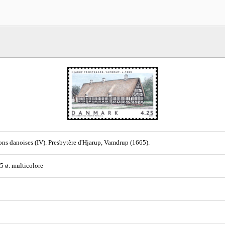
ns danoises (IV). Presbytère d'Hjarup, Vamdrup (1665).
25 ø. multicolore