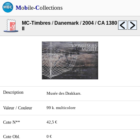
M
o
b
ile-
C
ollections
MC-Timbres
/
Danemark
/
2004
/
CA 1380
II
Description
Musée des Drakkars.
Valeur / Couleur
99 k. multicolore
Cote N**
42,5 €
Cote Obl.
0 €