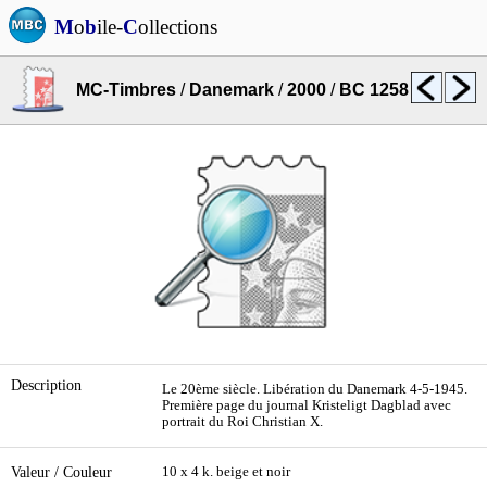
M
o
b
ile-
C
ollections
MC-Timbres
/
Danemark
/
2000
/
BC 1258
Description
Le 20ème siècle. Libération du Danemark 4-5-1945.
Première page du journal Kristeligt Dagblad avec
portrait du Roi Christian X.
Valeur / Couleur
10 x 4 k. beige et noir