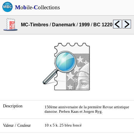
M
o
b
ile-
C
ollections
MC-Timbres
/
Danemark
/
1999
/
BC 1220
Description
150ème anniversaire de la première Revue artistique
danoise. Preben Kaas et Jorgen Ryg.
Valeur / Couleur
10 x 5 k. 25 bleu foncé