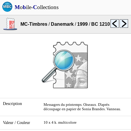
M
o
b
ile-
C
ollections
MC-Timbres
/
Danemark
/
1999
/
BC 1210
Description
Messagers du printemps. Oiseaux. D'après
découpage en papier de Sonia Brandes. Vanneau.
Valeur / Couleur
10 x 4 k. multicolore