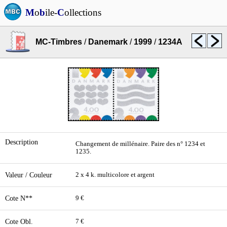
M
o
b
ile-
C
ollections
MC-Timbres
/
Danemark
/
1999
/
1234A
Description
Changement de millénaire. Paire des n° 1234 et
1235.
Valeur / Couleur
2 x 4 k. multicolore et argent
Cote N**
9 €
Cote Obl.
7 €