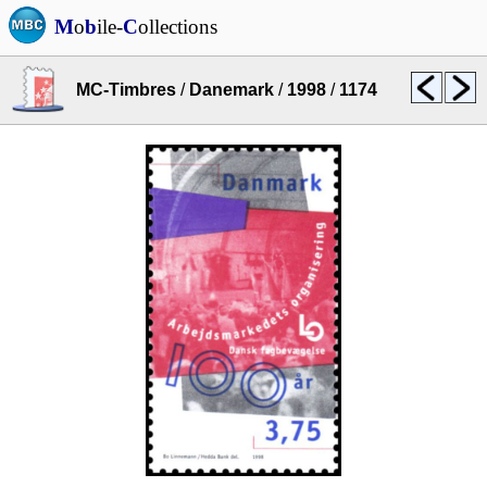
M
o
b
ile-
C
ollections
MC-Timbres
/
Danemark
/
1998
/
1174