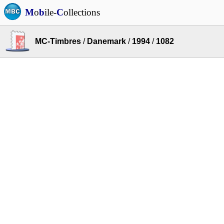
M
o
b
ile-
C
ollections
MC-Timbres
/
Danemark
/
1994
/
1082