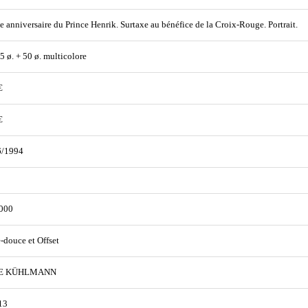
 anniversaire du Prince Henrik. Surtaxe au bénéfice de la Croix-Rouge. Portrait.
75 ø. + 50 ø. multicolore
€
€
6/1994
000
e-douce et Offset
E KÜHLMANN
13