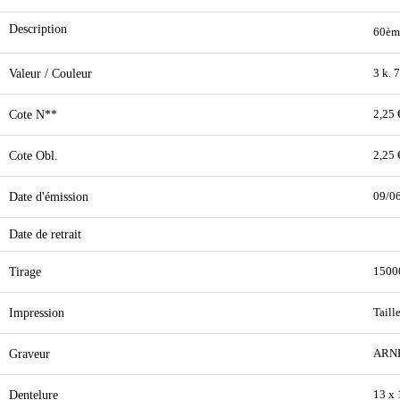
Description
60ème
Valeur / Couleur
3 k. 
Cote N**
2,25 
Cote Obl.
2,25 
Date d'émission
09/0
Date de retrait
Tirage
1500
Impression
Taill
Graveur
ARN
Dentelure
13 x 