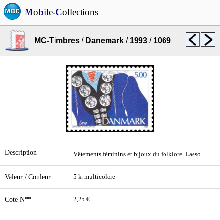
M
o
b
ile-
C
ollections
MC-Timbres
/
Danemark
/
1993
/
1069
Description
Vêtements féminins et bijoux du folklore. Laeso.
Valeur / Couleur
5 k. multicolore
Cote N**
2,25 €