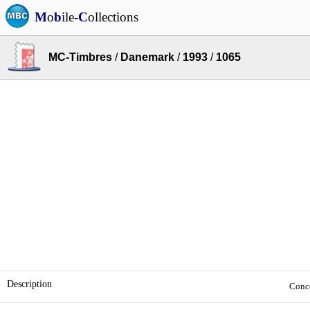
M
o
b
ile-
C
ollections
MC-Timbres
/
Danemark
/
1993
/
1065
Description
Conco