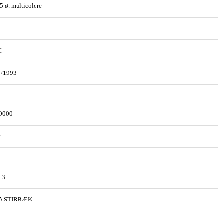
75 ø. multicolore
€
8/1993
0000
t
13
A STIRBÆK