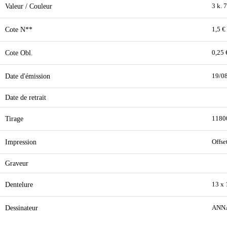
Valeur / Couleur
3 k. 
Cote N**
1,5 €
Cote Obl.
0,25 
Date d'émission
19/0
Date de retrait
Tirage
1180
Impression
Offse
Graveur
Dentelure
13 x 
Dessinateur
ANN